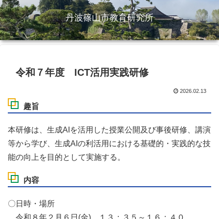
丹波篠山市教育研究所
令和７年度 ICT活用実践研修
2026.02.13
趣旨
本研修は、生成AIを活用した授業公開及び事後研修、講演
等から学び、生成AIの利活用における基礎的・実践的な技
能の向上を目的として実施する。
内容
〇日時・場所
令和８年２月６日(金) １３：３５～１６：４０