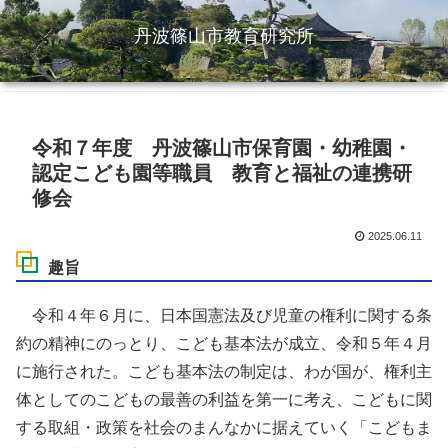
丹波篠山市教育研究所
令和７年度 丹波篠山市保育園・幼稚園・
認定こども園等職員 教育と福祉の連携研
修会
2025.06.11
趣旨
令和４年６月に、日本国憲法及び児童の権利に関する条
約の精神にのっとり、こども基本法が成立、令和５年４月
に施行された。こども基本法の制定は、わが国が、権利主
体としてのこどもの最善の利益を第一に考え、こどもに関
する取組・政策を社会のまんなかに据えていく「こどもま