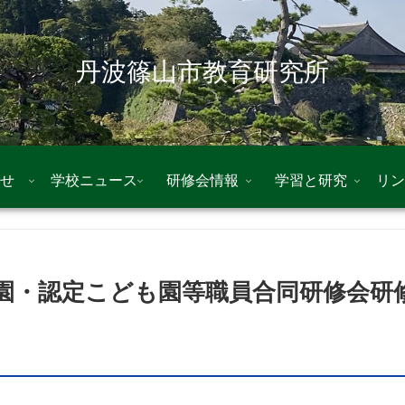
丹波篠山市教育研究所
せ
学校ニュース
研修会情報
学習と研究
リン
園・認定こども園等職員合同研修会研