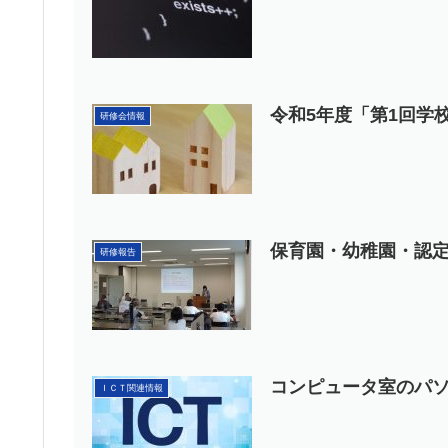
令和5年度「第1回学校
研修会情報
保育園・幼稚園・認定こ
研修報告
コンピュータ室のパソコン
ＩＣＴ関連情報